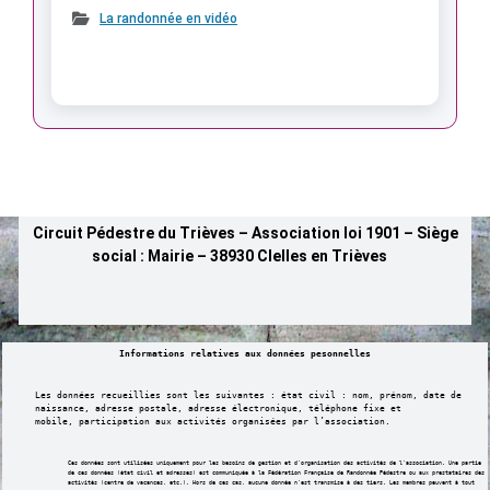
La randonnée en vidéo
Circuit Pédestre du Trièves – Association loi 1901 – Siège
social : Mairie – 38930 Clelles en Trièves
Informations relatives aux données pesonnelles
Les données recueillies sont les suivantes : état civil : nom, prénom, date de
naissance,
adresse postale, adresse électronique, téléphone fixe et
mobile,
participation aux activités organisées par l’association.
Ces données sont utilisées uniquement pour les besoins de gestion et d’organisation des activités de l’association. Une partie
de ces données (état civil et adresses) est communiquée à la Fédération Française de Randonnée Pédestre ou aux prestataires des
activités (centre de vacances, etc.). Hors de ces cas, aucune donnée n’est transmise à des tiers. Les membres peuvent à tout