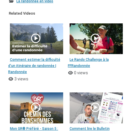
La randonnée en vidéo
Related Videos
Comment estimer la difficulté
Le Rando Challenge à la
d’un itinéraire de randonnée |
FFRandonnée
Randonnée
0 views
3 views
Mon GR® Préféré - Saison 5 :
Comment lire le Bulletin