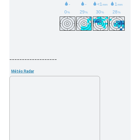
___________________
Météo Radar