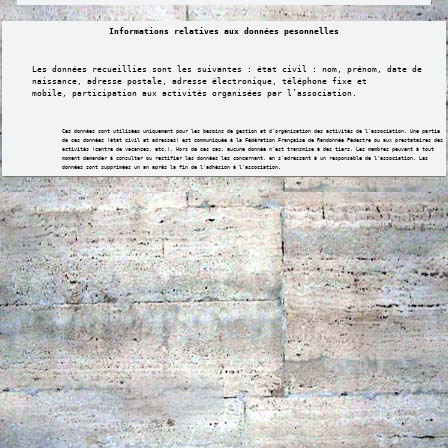
Informations relatives aux données pesonnelles
Les données recueillies sont les suivantes : état civil : nom, prénom, date de
naissance,
adresse postale, adresse électronique, téléphone fixe et
mobile,
participation aux activités organisées par l’association.
Ces données sont utilisées uniquement pour les besoins de gestion et d’organisation des activités de l’association. Une partie
de ces données (état civil et adresses) est communiquée à la Fédération Française de Randonnée Pédestre ou aux prestataires des
activités (centre de vacances, etc.). Hors de ces cas, aucune donnée n’est transmise à des tiers. Les membres peuvent à tout
moment demander à consulter ou rectifier les données les concernant, en s’adressant à un responsable de l’association. Les
données sont supprimées un an après la fin de l’adhésion à l’association.